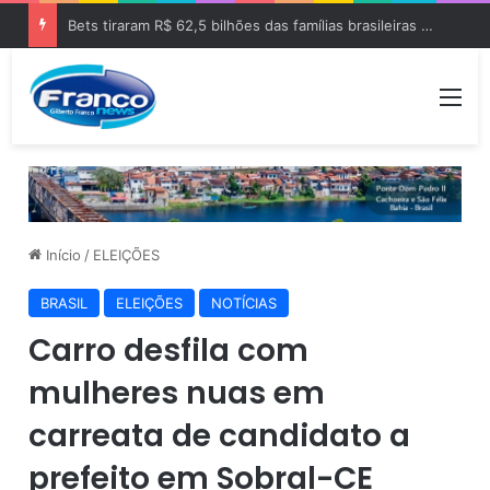
Bets tiraram R$ 62,5 bilhões das famílias brasileiras em 2025
Me
Início
/
ELEIÇÕES
BRASIL
ELEIÇÕES
NOTÍCIAS
Carro desfila com
mulheres nuas em
carreata de candidato a
prefeito em Sobral-CE