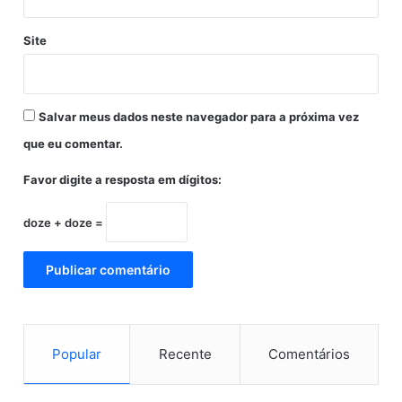
e
m
Site
S
a
n
t
Salvar meus dados neste navegador para a próxima vez
a
C
que eu comentar.
a
Favor digite a resposta em dígitos:
s
a
doze + doze =
Popular
Recente
Comentários