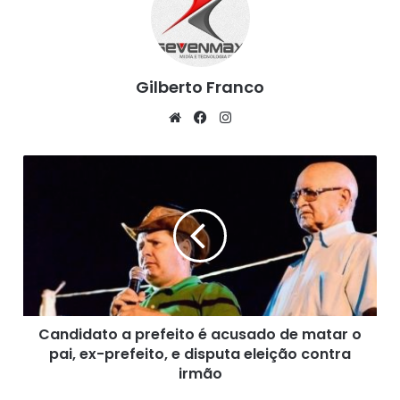
Gilberto Franco
We
Fa
Ins
bsi
ce
tag
te
bo
ra
C
ok
m
a
Fonte: BNews, (18/10/2020)
n
d
i
d
a
t
o
Candidato a prefeito é acusado de matar o
a
pai, ex-prefeito, e disputa eleição contra
p
r
irmão
e