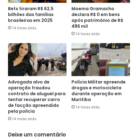
p
a
a
c
Bets tiraram R$ 62,5
Moema Gramacho
i
bilhões das famílias
declara R$ 0 em bens
a
brasileiras em 2025
após patrimônio de R$
,
b
486 mil
e
e
14 horas atrás
x
ç
14 horas atrás
-
a
p
a
r
r
e
r
f
a
e
n
i
c
Advogada alvo de
Polícia Militar apreende
t
a
operação fraudou
drogas e motocicleta
o
d
contrato de aluguel para
durante operação em
,
a
tentar recuperar carro
Muritiba
e
de facção apreendido
p
14 horas atrás
d
pela polícia
o
i
r
14 horas atrás
s
e
p
q
Deixe um comentário
u
u