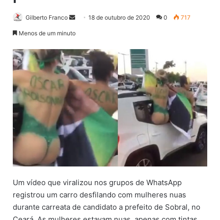
Gilberto Franco
M
18 de outubro de 2020
0
717
a
Menos de um minuto
n
d
e
u
m
e
-
m
a
i
l
Um vídeo que viralizou nos grupos de WhatsApp
registrou um carro desfilando com mulheres nuas
durante carreata de candidato a prefeito de Sobral, no
Ceará. As mulheres estavam nuas, apenas com tintas