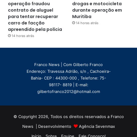
operação fraudou
drogas e motocicleta
contrato de aluguel
durante operação em
para tentar recuperar
Muritiba
carro de facção
14 horas atrás
apreendido pela polícia
14 horas atrás
Franco News | Com Gilberto Franco
Endereço: Travessa Adrião, s/n , Cachoeira-
Bahia- CEP : 44300-000 , Telefone: 75-
98117- 8819 | E-mail:
gilbertofranco2012@hotmail.com
© Copyright 2026, Todos os direitos reservados a Franco
News | Desenvolvimento
Agência Sevenmax
Início
Sobre
Equipe
Fale Conosco!