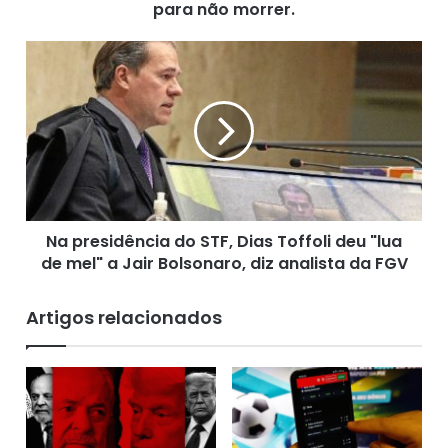
s
para não morrer.
d
o
N
L
a
o
p
b
r
a
e
Fonte: (07/09/2020)
t
s
o
i
e
d
m
ê
S
Na presidência do STF, Dias Toffoli deu "lua
n
a
de mel" a Jair Bolsonaro, diz analista da FGV
c
l
i
v
a
Artigos relacionados
a
d
d
o
o
S
r
T
,
F
p
,
a