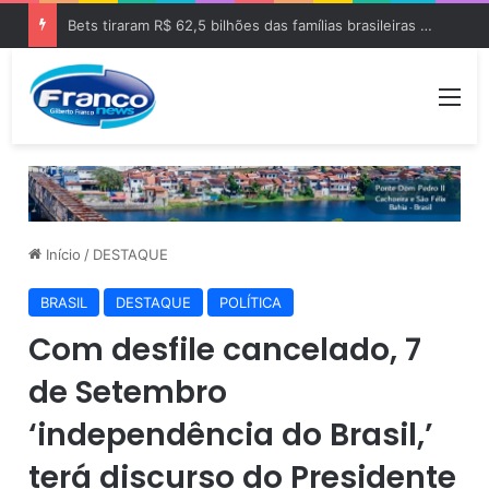
Bets tiraram R$ 62,5 bilhões das famílias brasileiras em 2025
Me
Início
/
DESTAQUE
BRASIL
DESTAQUE
POLÍTICA
Com desfile cancelado, 7
de Setembro
‘independência do Brasil,’
terá discurso do Presidente