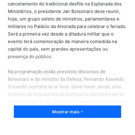
cancelamento do tradicional desfile na Esplanada dos
Ministérios, o presidente Jair Bolsonaro deve reunir,
hoje, um grupo seleto de ministros, parlamentares e
militares no Palácio da Alvorada para celebrar o feriado.
Será a primeira vez desde a ditadura militar que o
evento terá comemoração de maneira comedida na
capital do país, sem grandes apresentações ou
presença do público.
Na programação estão previstos discursos de
Bolsonaro e do ministro da Defesa, Fernando Azevedo.
O evento ocorrerá ao ar livre. Deve haver, ainda, uma
exibição da Esquadrilha da Fumaça no perímetro aéreo
da residência oficial. Também há a possibilidade de um
pronunciamento do presidente para as cadeias de rádio
Mostrar mais
e televisão do país sobre o Dia da Pátria.
Por mais que a pandemia da covid-19 tenha forçado o