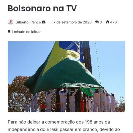
Bolsonaro na TV
Gilberto Franco
M
7 de setembro de 2020
0
476
a
1 minuto de leitura
n
d
e
u
m
e
-
m
a
i
l
Para não deixar a comemoração dos 198 anos da
independência do Brasil passar em branco, devido ao