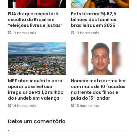
D
g
i
a
EUA diz que respeitará
Bets tiraram R$ 62,5
a
m
escolha do Brasil em
bilhões das famílias
s
“eleições livres e justas”
brasileiras em 2025
a
T
t
o
13 horas atrás
13 horas atrás
é
f
R
f
$
o
1
l
0
i
0
d
p
e
MPF abre inquérito para
Homem mata ex-mulher
o
u
apurar possível uso
com mais de 10 facadas
r
"
irregular de R$ 1,2 milhão
na frente dos filhos e
s
l
do Fundeb em Valença
pula do 15º andar
e
u
14 horas atrás
15 horas atrás
m
a
a
d
Deixe um comentário
n
e
a
m
a
e