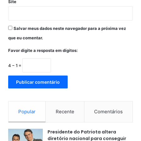
Site
n
a
l
i
Salvar meus dados neste navegador para a próxima vez
s
t
que eu comentar.
a
d
Favor digite a resposta em dígitos:
a
F
4 − 1 =
G
V
Popular
Recente
Comentários
Presidente do Patriota altera
diretório nacional para conseguir