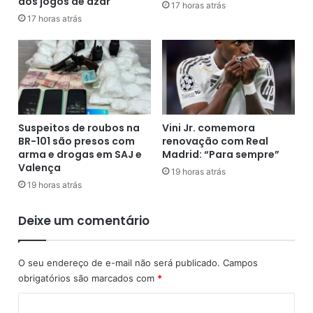
dos jogos de azar
i
1
17 horas atrás
n
17 horas atrás
0
t
6
e
b
r
i
n
l
a
h
d
õ
o
e
Suspeitos de roubos na
Vini Jr. comemora
e
s
BR-101 são presos com
renovação com Real
m
p
arma e drogas em SAJ e
Madrid: “Para sempre”
h
o
Valença
19 horas atrás
o
d
19 horas atrás
s
e
p
p
Deixe um comentário
i
a
t
r
a
e
O seu endereço de e-mail não será publicado.
Campos
l
c
obrigatórios são marcados com
*
n
e
a
r
C
B
a