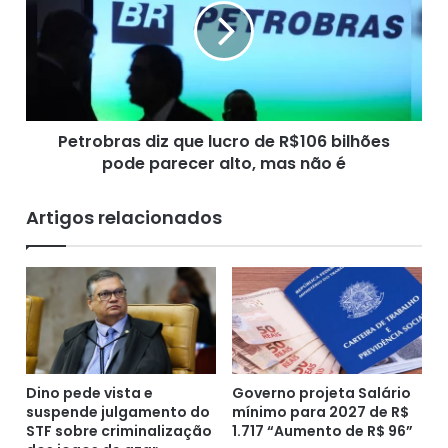
reivindica ter superado em sua “conta pessoal” a
e
r
c
o
barreira dos 1.000 gols, contando os marcados nas
a
b
categorias de base, em amistosos e jogos
p
r
comemorativos. Outras fontes atribuem 772 a ele.
i
a
t
s
Fonte: Atarde, 13/03/2022
a
Petrobras diz que lucro de R$106 bilhões
d
d
pode parecer alto, mas não é
i
a
z
q
q
Artigos relacionados
u
u
a
e
n
l
d
u
o
c
e
r
s
o
t
d
a
Dino pede vista e
Governo projeta Salário
e
suspende julgamento do
mínimo para 2027 de R$
v
R
STF sobre criminalização
1.717 “Aumento de R$ 96”
a
$