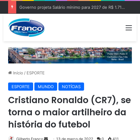
Governo projeta Salário mínimo para 2027 de R$ 1.717 “Aumento de R$ 96”
Me
Início
/
ESPORTE
ESPORTE
MUNDO
NOTÍCIAS
Cristiano Ronaldo (CR7), se
torna o maior artilheiro da
história do futebol
Gilberto Franco
M
13 de março de 2022
0
411