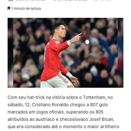
a
1 minuto de leitura
n
d
e
u
m
e
-
m
a
i
l
Com seu hat-trick na vitória sobre o Tottenham, no
sábado, 12, Cristiano Ronaldo chegou a 807 gols
marcados em jogos oficiais, superando os 805
atribuídos ao austríaco e checoslovaco Josef Bican,
que era considerado até o momento o maior artilheiro