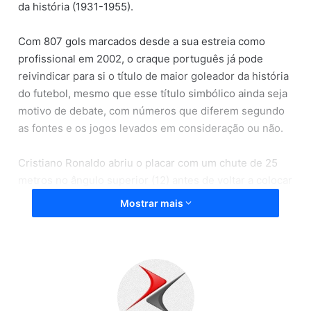
da história (1931-1955).
Com 807 gols marcados desde a sua estreia como
profissional em 2002, o craque português já pode
reivindicar para si o título de maior goleador da história
do futebol, mesmo que esse título simbólico ainda seja
motivo de debate, com números que diferem segundo
as fontes e os jogos levados em consideração ou não.
Cristiano Ronaldo abriu o placar com um chute de 25
metros no ângulo superior (12) antes de voltar a colocar
a sua equipe em vantagem de dentro da área (38), três
Mostrar mais
minutos depois do empate por Harry Kane para o
Tottenham, de pênalti.
O português voltou a colocar sua equipe na frente com
uma cabeçada (82), depois de o Tottenham ter
empatado.