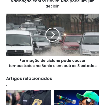
vacinação contra Covid: 'Não pode um juiz
a
r
decidir'
o
c
F
o
o
n
r
f
m
r
a
o
ç
n
ã
t
o
a
d
S
Formação de ciclone pode causar
e
T
tempestades na Bahia e em outros 8 estados
c
F
i
s
c
Artigos relacionados
o
l
b
o
r
n
e
e
v
p
a
o