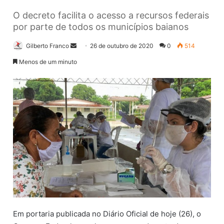
O decreto facilita o acesso a recursos federais
por parte de todos os municípios baianos
Gilberto Franco
M
26 de outubro de 2020
0
514
a
Menos de um minuto
n
d
e
u
m
e
-
m
a
i
l
Em portaria publicada no Diário Oficial de hoje (26), o