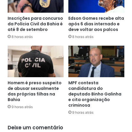
c
d
i
e
n
Inscrições para concurso
Edson Gomes recebe alta
c
a
da Polícia Civil da Bahia é
após 6 dias internado e
a
até 8 de setembro
deve voltar aos palcos
ç
u
ã
s
8 horas atrás
8 horas atrás
o
a
c
r
o
t
n
e
t
m
r
p
a
e
Homem é preso suspeito
MPF contesta
C
s
de abusar sexualmente
candidatura do
o
t
das próprias filhas na
deputado Binho Galinha
v
a
Bahia
e cita organização
i
d
criminosa
9 horas atrás
d
e
9 horas atrás
:
s
'
n
Deixe um comentário
N
a