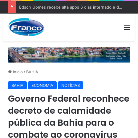
Edson Gomes recebe alta após 6 dias internado e deve voltar aos palcos
Me
Início
/
BAHIA
BAHIA
ECONOMIA
NOTÍCIAS
Governo Federal reconhece
decreto de calamidade
pública da Bahia para o
combate ao coronavírus