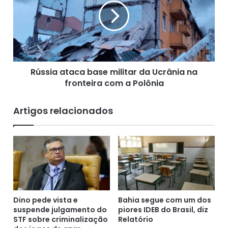
r
s
e
i
n
a
d
a
e
t
a
a
m
Rússia ataca base militar da Ucrânia na
c
e
fronteira com a Polônia
a
r
b
i
a
Artigos relacionados
c
s
a
e
n
m
a
i
s
l
t
i
e
t
n
a
t
Dino pede vista e
Bahia segue com um dos
r
suspende julgamento do
piores IDEB do Brasil, diz
a
d
STF sobre criminalização
Relatório
n
a