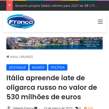
Governo projeta Salário mínimo para 2027 de R$ 1.717 “Aumento de R$ 96”
Me
Início
/
MUNDO
DESTAQUE
MUNDO
POLÍTICA
Itália apreende iate de
oligarca russo no valor de
530 milhões de euros
Gilberto Franco
M
13 de março de 2022
0
528