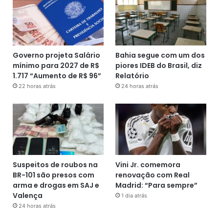
Governo projeta Salário
Bahia segue com um dos
mínimo para 2027 de R$
piores IDEB do Brasil, diz
1.717 “Aumento de R$ 96”
Relatório
22 horas atrás
24 horas atrás
Suspeitos de roubos na
Vini Jr. comemora
BR-101 são presos com
renovação com Real
arma e drogas em SAJ e
Madrid: “Para sempre”
Valença
1 dia atrás
24 horas atrás