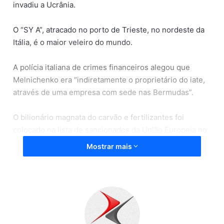
invadiu a Ucrânia.
O “SY A”, atracado no porto de Trieste, no nordeste da
Itália, é o maior veleiro do mundo.
A polícia italiana de crimes financeiros alegou que
Melnichenko era “indiretamente o proprietário do iate,
através de uma empresa com sede nas Bermudas”.
O bilionário magnata do carvão e fertilizantes foi
colocado na lista de sancionados da União Europeia no
início desta semana, com seus bens congelados e seu
Mostrar mais
visto banido.
Na semana passada, a Itália confiscou cerca de 140
milhões de euros (US$ 152 milhões) em propriedades
de outros oligarcas russos, incluindo o “Lady M Yacht”
de 65 milhões de euros (US$ 70 milhões), comandado