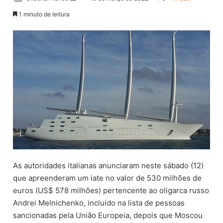
a
1 minuto de leitura
n
d
e
u
m
e
-
m
a
i
l
As autoridades italianas anunciaram neste sábado (12)
que apreenderam um iate no valor de 530 milhões de
euros (US$ 578 milhões) pertencente ao oligarca russo
Andrei Melnichenko, incluído na lista de pessoas
sancionadas pela União Europeia, depois que Moscou