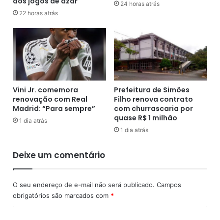
dos jogos de azar
d
U
24 horas atrás
o
22 horas atrás
c
e
r
m
â
b
n
a
i
r
a
c
n
a
a
Vini Jr. comemora
Prefeitura de Simões
r
f
renovação com Real
Filho renova contrato
c
r
Madrid: “Para sempre”
com churrascaria por
o
o
quase R$ 1 milhão
1 dia atrás
m
n
1 dia atrás
c
t
o
e
Deixe um comentário
c
i
a
r
í
a
O seu endereço de e-mail não será publicado.
Campos
n
c
obrigatórios são marcados com
*
a
o
n
m
C
o
a