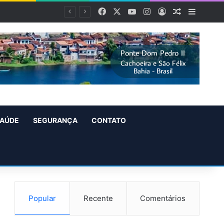
Facebook
X
YouTube
Instagram
Entrar
Artigo alea
Barra L
AÚDE
SEGURANÇA
CONTATO
Popular
Recente
Comentários