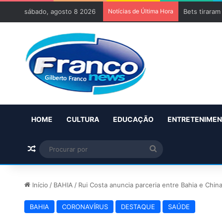
sábado, agosto 8 2026
Notícias de Última Hora
Bets tiraram
HOME
CULTURA
EDUCAÇÃO
ENTRETENIME
Artigo aleatório
Procurar
por
Início
/
BAHIA
/
Rui Costa anuncia parceria entre Bahia e Chin
BAHIA
CORONAVÍRUS
DESTAQUE
SAÚDE