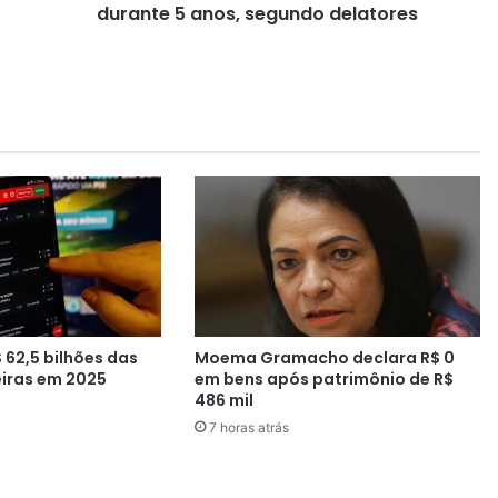
S
durante 5 anos, segundo delatores
D
B
)
t
e
r
i
a
r
e
c
e
b
i
 62,5 bilhões das
Moema Gramacho declara R$ 0
d
eiras em 2025
em bens após patrimônio de R$
o
486 mil
d
7 horas atrás
a
O
d