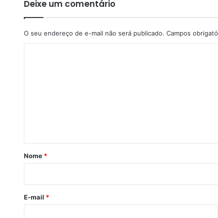
R
Deixe um comentário
i
c
a
O seu endereço de e-mail não será publicado.
Campos obrigató
r
C
d
o
o
M
m
a
c
e
h
n
a
d
t
o
á
,
r
A
Nome
*
l
i
e
o
s
s
E-mail
*
a
n