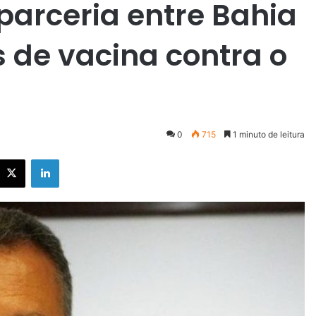
parceria entre Bahia
s de vacina contra o
0
715
1 minuto de leitura
X
Linkedin