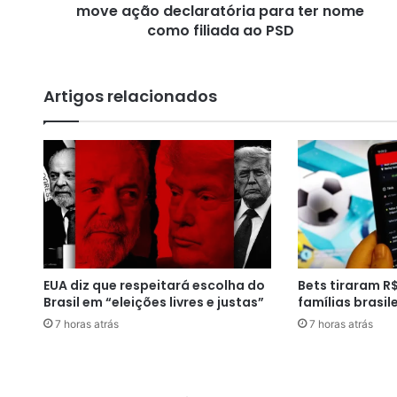
p
move ação declaratória para ter nome
r
como filiada ao PSD
e
f
e
Artigos relacionados
i
t
o
d
e
S
a
n
t
a
EUA diz que respeitará escolha do
Bets tiraram R$
A
Brasil em “eleições livres e justas”
famílias brasil
m
a
7 horas atrás
7 horas atrás
r
o
,