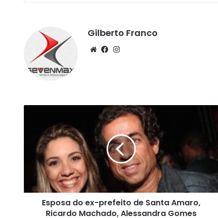
Gilberto Franco
We
Fa
Ins
bsi
ce
tag
te
bo
ra
ok
m
E
s
p
o
s
a
d
o
e
Esposa do ex-prefeito de Santa Amaro,
x
Ricardo Machado, Alessandra Gomes
-