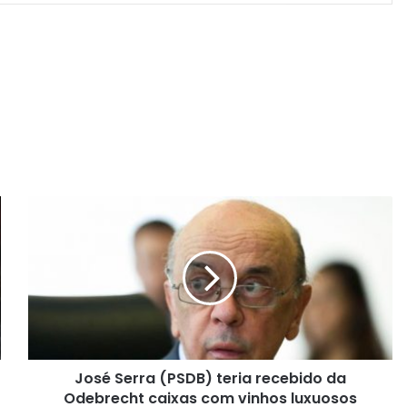
J
o
s
é
S
e
r
r
a
José Serra (PSDB) teria recebido da
(
Odebrecht caixas com vinhos luxuosos
P