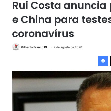
Rui Costa anuncia 
e China para teste
coronavírus
Gilberto Franco
M
7 de agosto de 2020
a
Facebook
n
d
e
u
m
e
-
m
a