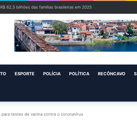
 R$ 62,5 bilhões das famílias brasileiras em 2025
NTO
ESPORTE
POLÍCIA
POLÍTICA
RECÔNCAVO
S
a para testes de vacina contra o coronavírus