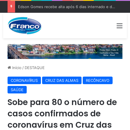
Edson Gomes recebe alta após 6 dias internado e deve voltar aos palcos
Me
Início
/
DESTAQUE
CORONAVÍRUS
CRUZ DAS ALMAS
RECÔNCAVO
SAÚDE
Sobe para 80 o número de
casos confirmados de
coronavírus em Cruz das