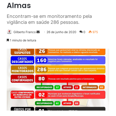
Almas
Encontram-se em monitoramento pela
vigilância em saúde 286 pessoas.
Gilberto Franco
M
26 de junho de 2020
0
975
a
1 minuto de leitura
n
d
e
u
m
e
-
m
a
i
l