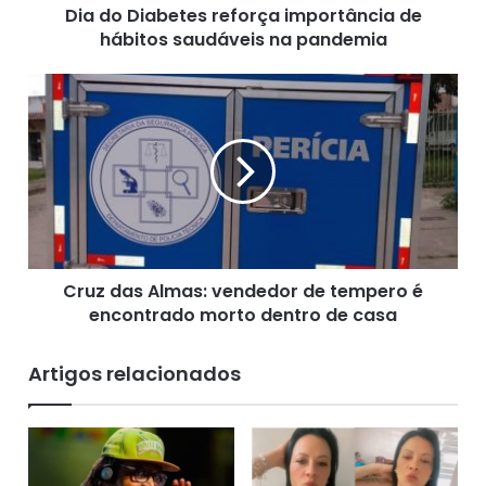
Dia do Diabetes reforça importância de
e
hábitos saudáveis na pandemia
t
e
s
C
r
r
e
u
f
z
o
d
r
a
ç
s
a
A
i
l
m
Cruz das Almas: vendedor de tempero é
m
p
encontrado morto dentro de casa
a
o
s
r
:
Artigos relacionados
t
v
â
e
n
n
c
d
i
e