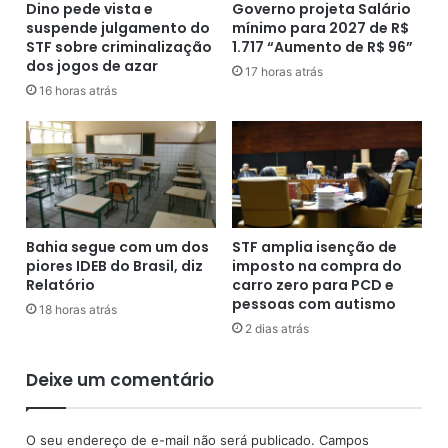
e
Dino pede vista e
Governo projeta Salário
l
m
suspende julgamento do
mínimo para 2027 de R$
e
A tecnologia da ButanVac utiliza o vírus da doença de
STF sobre criminalização
1.717 “Aumento de R$ 96”
a
t
Newcastle, uma enfermidade de aves, geneticamente
dos jogos de azar
n
i
17 horas atrás
modificado. O vetor viral contém a proteína
Spike
do
a
16 horas atrás
v
coronavírus de forma íntegra.
,
a
c
e
o
m
O desenvolvimento complementar da vacina será todo
m
p
feito com tecnologia do Butantan, incluindo a
t
r
multiplicação do vírus, condições de cultivo,
r
e
ingredientes, adaptação dos ovos, conservação,
o
s
Bahia segue com um dos
STF amplia isenção de
purificação, inativação do vírus, escalonamento de
v
í
piores IDEB do Brasil, diz
imposto na compra do
o
d
doses e outras etapas.
Relatório
carro zero para PCD e
a
i
pessoas com autismo
18 horas atrás
d
o
2 dias atrás
a
d
s
e
Deixe um comentário
n
B
o
a
d
n
O seu endereço de e-mail não será publicado.
Campos
o