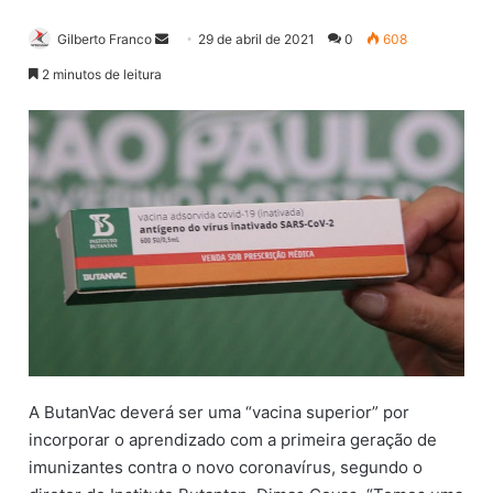
Gilberto Franco
M
29 de abril de 2021
0
608
a
2 minutos de leitura
n
d
e
u
m
e
-
m
a
i
l
A ButanVac deverá ser uma “vacina superior” por
incorporar o aprendizado com a primeira geração de
imunizantes contra o novo coronavírus, segundo o