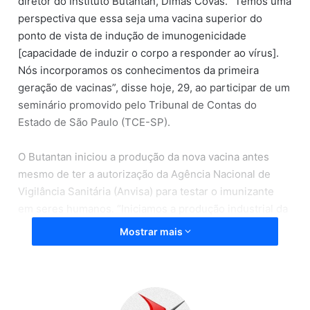
diretor do Instituto Butantan, Dimas Covas. “Temos uma
perspectiva que essa seja uma vacina superior do
ponto de vista de indução de imunogenicidade
[capacidade de induzir o corpo a responder ao vírus].
Nós incorporamos os conhecimentos da primeira
geração de vacinas”, disse hoje, 29, ao participar de um
seminário promovido pelo Tribunal de Contas do
Estado de São Paulo (TCE-SP).
O Butantan iniciou a produção da nova vacina antes
mesmo de ter a autorização da Agência Nacional de
Vigilância Sanitária (Anvisa) para testar o imunizante
em seres humanos. “Iniciamos a produção industrial da
vacina. É o que nós chamamos de produção em risco”,
Mostrar mais
destacou Covas. A previsão é que, segundo ele, sejam
produzidos seis lotes com 18 milhões de doses.
Mais barata