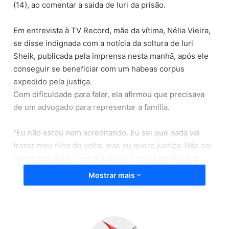
(14), ao comentar a saída de Iuri da prisão.
Em entrevista à TV Record, mãe da vítima, Nélia Vieira,
se disse indignada com a notícia da soltura de Iuri
Sheik, publicada pela imprensa nesta manhã, após ele
conseguir se beneficiar com um habeas corpus
expedido pela justiça.
Com dificuldade para falar, ela afirmou que precisava
de um advogado para representar a família.
“Eu não estou nem acreditando. Eu sei que nada vai
trazer meu filho de volta, mas eu quero justiça. Não sei
nem o que dizer. Isso dói tanto”, falou dona Nélia, ao
vivo.
Mostrar mais
Iuri Sheik deixará a prisão ainda nesta segunda-feira.