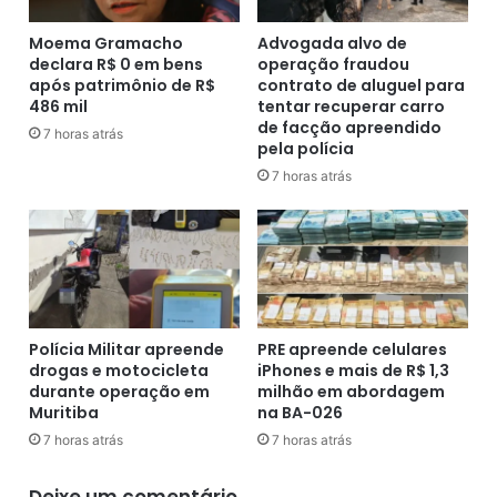
a
e
s
a
Moema Gramacho
Advogada alvo de
o
declara R$ 0 em bens
operação fraudou
u
após patrimônio de R$
contrato de aluguel para
s
x
486 mil
tentar recuperar carro
d
í
de facção apreendido
o
l
7 horas atrás
pela polícia
c
i
7 horas atrás
o
o
r
e
o
m
n
e
a
r
v
g
í
e
r
n
Polícia Militar apreende
PRE apreende celulares
u
c
drogas e motocicleta
iPhones e mais de R$ 1,3
s
durante operação em
milhão em abordagem
i
:
Muritiba
na BA-026
a
3
l
7 horas atrás
7 horas atrás
0
d
7
e