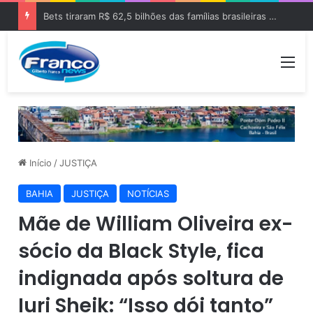
Bets tiraram R$ 62,5 bilhões das famílias brasileiras em 2025
Me
Início
/
JUSTIÇA
BAHIA
JUSTIÇA
NOTÍCIAS
Mãe de William Oliveira ex-
sócio da Black Style, fica
indignada após soltura de
Iuri Sheik: “Isso dói tanto”