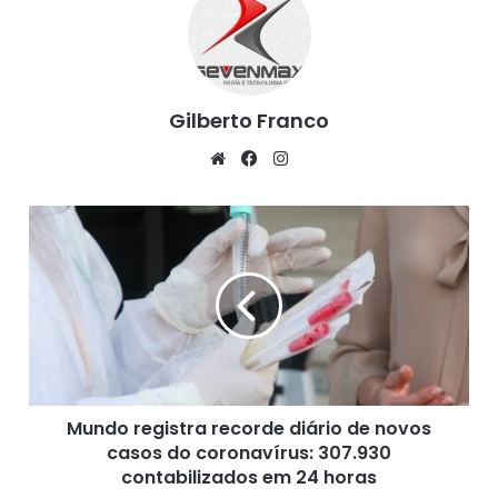
Gilberto Franco
We
Fa
Ins
bsi
ce
tag
te
bo
ra
M
ok
m
u
n
d
Fonte:
Varela, (14/09/2020)
o
r
e
g
i
Mundo registra recorde diário de novos
s
casos do coronavírus: 307.930
t
r
contabilizados em 24 horas
a