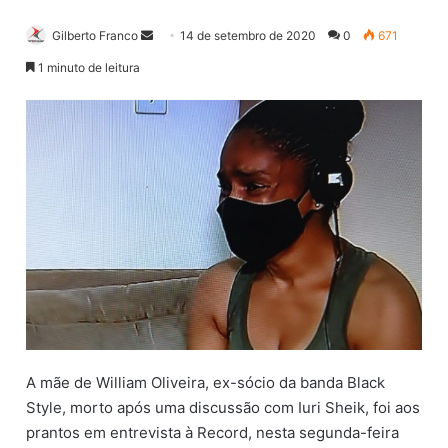
Gilberto Franco
M
14 de setembro de 2020
0
671
a
1 minuto de leitura
n
d
e
u
m
e
-
m
a
i
l
A mãe de William Oliveira, ex-sócio da banda Black
Style, morto após uma discussão com Iuri Sheik, foi aos
prantos em entrevista à Record, nesta segunda-feira