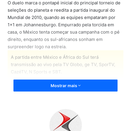
O duelo marca o pontapé inicial do principal torneio de
seleções do planeta e reedita a partida inaugural do
Mundial de 2010, quando as equipes empataram por
1×1 em Johannesburgo. Empurrado pela torcida em
casa, o México tenta começar sua campanha com o pé
direito, enquanto os sul-africanos sonham em
surpreender logo na estreia.
A partida entre México e África do Sul terá
transmissão ao vivo pela TV Globo, ge TV, SporTV,
CazéTV, N Sports e SBT.
México
Mostrar mais
Uma das seleções anfitriãs da Copa do Mundo de 2026,
o México chega embalado para sua estreia no torneio.
A equipe comandada por Javier Aguirre encerrou a
preparação sem derrotas, empatando com Portugal e
Bélgica, vencendo Gana e Austrália e goleando a Sérvia
por 5×1 no último amistoso antes do Mundial.