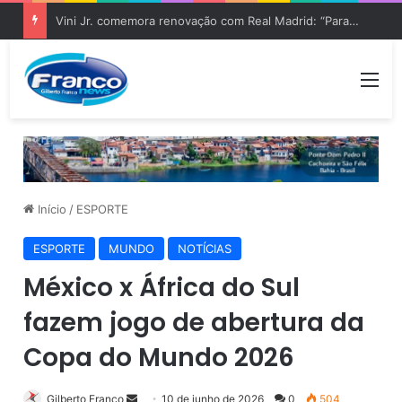
Vini Jr. comemora renovação com Real Madrid: “Para sempre”
Me
Início
/
ESPORTE
ESPORTE
MUNDO
NOTÍCIAS
México x África do Sul
fazem jogo de abertura da
Copa do Mundo 2026
Gilberto Franco
M
10 de junho de 2026
0
504