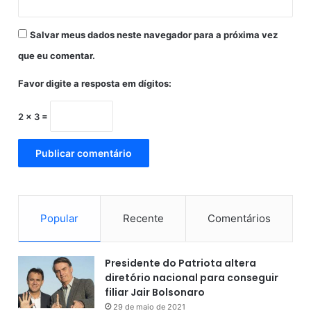
d
o
Salvar meus dados neste navegador para a próxima vez
B
r
que eu comentar.
a
Fonte: Correio/BA, 10/06/2026
s
Favor digite a resposta em dígitos:
i
l
2 × 3 =
Popular
Recente
Comentários
Presidente do Patriota altera
diretório nacional para conseguir
filiar Jair Bolsonaro
29 de maio de 2021