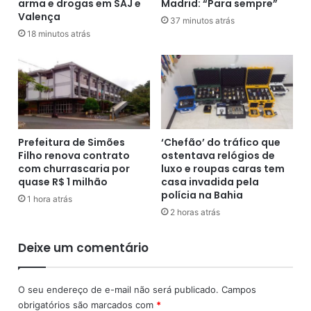
arma e drogas em SAJ e
Madrid: “Para sempre”
a
o
Jogo: México x África do Sul
Valença
d
r
37 minutos atrás
e
p
Campeonato: Copa do Mundo 2026
18 minutos atrás
p
i
Rodada: 1ª rodada do Grupo A
e
õ
Data: Quinta-feira, 11 de junho de 2026
n
e
a
s
Horário: 16h (de Brasília)
l
e
Local: Estádio Azteca, Cidade do México
p
c
a
o
Onde assistir: TV Globo, ge TV, SporTV, CazéTV, N
Prefeitura de Simões
‘Chefão’ do tráfico que
r
l
Filho renova contrato
ostentava relógios de
Sports e SBT
a
o
com churrascaria por
luxo e roupas caras tem
1
c
quase R$ 1 milhão
casa invadida pela
6
polícia na Bahia
a
1 hora atrás
a
B
2 horas atrás
n
a
o
h
Deixe um comentário
s
i
a
Uniformes do México para
e
O seu endereço de e-mail não será publicado.
Campos
n
Copa do Mundo 2026
obrigatórios são marcados com
*
t