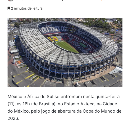
a
2 minutos de leitura
n
d
e
u
m
e
-
m
a
i
l
México e África do Sul se enfrentam nesta quinta-feira
(11), às 16h (de Brasília), no Estádio Azteca, na Cidade
do México, pelo jogo de abertura da Copa do Mundo de
2026.