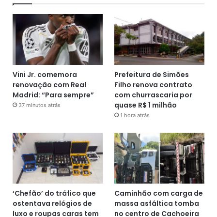
Vini Jr. comemora
Prefeitura de Simões
renovação com Real
Filho renova contrato
Madrid: “Para sempre”
com churrascaria por
quase R$ 1 milhão
37 minutos atrás
1 hora atrás
‘Chefão’ do tráfico que
Caminhão com carga de
ostentava relógios de
massa asfáltica tomba
luxo e roupas caras tem
no centro de Cachoeira