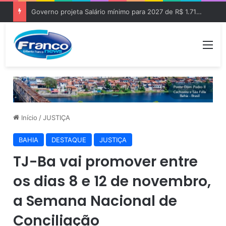
Governo projeta Salário mínimo para 2027 de R$ 1.717 “Aumento de R$ 96”
Me
Início
/
JUSTIÇA
BAHIA
DESTAQUE
JUSTIÇA
TJ-Ba vai promover entre
os dias 8 e 12 de novembro,
a Semana Nacional de
Conciliação