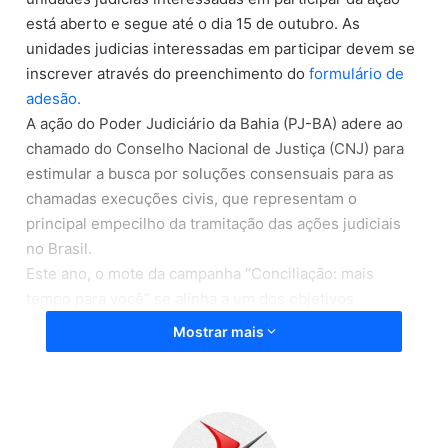
está aberto e segue até o dia 15 de outubro. As
unidades judicias interessadas em participar devem se
inscrever através do preenchimento do
formulário de
adesão.
A ação do Poder Judiciário da Bahia (PJ-BA) adere ao
chamado do Conselho Nacional de Justiça (CNJ) para
estimular a busca por soluções consensuais para as
chamadas execuções civis, que representam o
principal empecilho da tramitação das ações judiciais
no Brasil.
Este ano, o mote da campanha “Conciliação: mais
tempo para você” se alinha a um dos objetivos
pretendidos com a solução negociada de conflitos, a
Mostrar mais
celeridade no cumprimento das decisões judiciais.
Conforme o CNJ, os processos de execução ou em
fase de cumprimento de sentença – fase do processo
em que a decisão judicial é efetivamente cumprida –