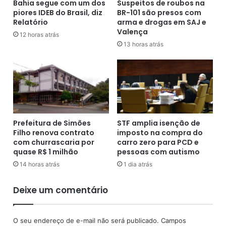
t
Bahia segue com um dos
Suspeitos de roubos na
a
e
piores IDEB do Brasil, diz
BR-101 são presos com
m
Relatório
arma e drogas em SAJ e
d
e
Valença
e
a
12 horas atrás
f
13 horas atrás
v
u
a
n
l
c
i
i
a
o
d
n
a
á
e
Prefeitura de Simões
STF amplia isenção de
r
m
Filho renova contrato
imposto na compra do
i
R
com churrascaria por
carro zero para PCD e
a
$
quase R$ 1 milhão
pessoas com autismo
d
1
14 horas atrás
1 dia atrás
e
0
m
0
Deixe um comentário
e
m
r
i
c
l
O seu endereço de e-mail não será publicado.
Campos
a
é