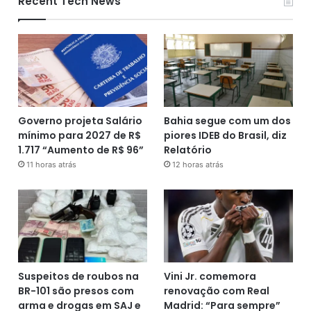
Recent Tech News
Governo projeta Salário
Bahia segue com um dos
mínimo para 2027 de R$
piores IDEB do Brasil, diz
1.717 “Aumento de R$ 96”
Relatório
11 horas atrás
12 horas atrás
Suspeitos de roubos na
Vini Jr. comemora
BR-101 são presos com
renovação com Real
arma e drogas em SAJ e
Madrid: “Para sempre”