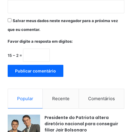
l
a
p
Salvar meus dados neste navegador para a próxima vez
o
l
que eu comentar.
í
c
Favor digite a resposta em dígitos:
i
a
15 − 2 =
Popular
Recente
Comentários
Presidente do Patriota altera
diretório nacional para conseguir
filiar Jair Bolsonaro