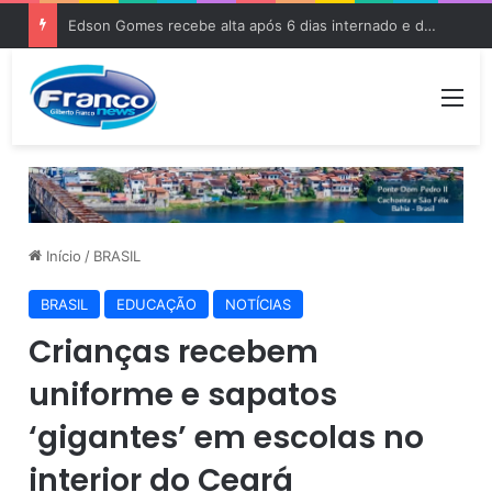
Edson Gomes recebe alta após 6 dias internado e deve voltar aos palcos
Me
Início
/
BRASIL
BRASIL
EDUCAÇÃO
NOTÍCIAS
Crianças recebem
uniforme e sapatos
‘gigantes’ em escolas no
interior do Ceará