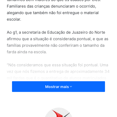
Familiares das crianças denunciaram o ocorrido,
alegando que também não foi entregue o material
escolar.
Ao g1, a secretaria de Educação de Juazeiro do Norte
afirmou que a situação é considerada pontual, e que as
famílias provavelmente não conferiram o tamanho da
farda ainda na escola.
“Nós consideramos que essa situação foi pontual. Uma
vez que nós fizemos a entrega de aproximadamente 34
mil fardas que é o quantitativo de alunos matriculados
na nossa rede. Acreditamos é que na hora da entrega a
Mostrar mais
família pode não ter feito essa conferência em loco, ou
seja, na escola quando foi pegar o material. Mas, isso
acontece”, afirmou a secretária Pergentina Parente
Jardim Catunda.