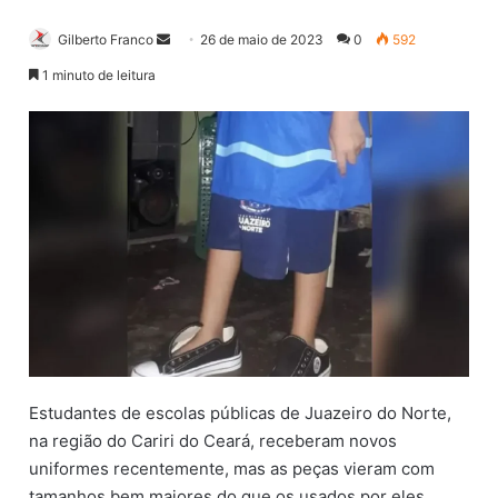
Gilberto Franco
M
26 de maio de 2023
0
592
a
1 minuto de leitura
n
d
e
u
m
e
-
m
a
i
l
Estudantes de escolas públicas de Juazeiro do Norte,
na região do Cariri do Ceará, receberam novos
uniformes recentemente, mas as peças vieram com
tamanhos bem maiores do que os usados por eles.