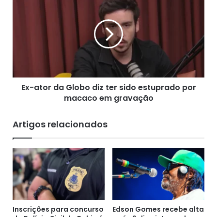
o
x
r
-
s
a
u
t
s
o
p
r
e
d
i
a
t
Ex-ator da Globo diz ter sido estuprado por
G
a
macaco em gravação
l
d
o
e
b
Artigos relacionados
c
o
o
d
m
i
p
z
r
t
a
e
r
r
d
s
i
Inscrições para concurso
Edson Gomes recebe alta
i