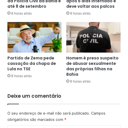
da Polícia Civil da Bahia é
após 6 dias internado e
p
d
até 8 de setembro
deve voltar aos palcos
l
o
o
e
8 horas atrás
8 horas atrás
m
s
a
t
p
u
a
p
r
r
a
a
a
d
Partido de Zema pede
Homem é preso suspeito
t
o
cassação da chapa de
de abusar sexualmente
u
p
Lula no TSE
das próprias filhas na
a
o
Bahia
8 horas atrás
r
r
8 horas atrás
e
m
m
a
Deixe um comentário
c
c
i
a
r
c
O seu endereço de e-mail não será publicado.
Campos
u
o
obrigatórios são marcados com
*
r
e
g
m